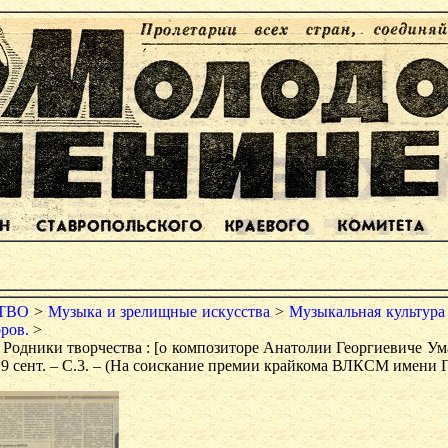
ТВО
>
Музыка и зрелищные искусства
>
Музыкальная культура
оров.
>
. Родники творчества : [о композиторе Анатолии Георгиевиче Ум
 19 сент. – С.3. – (На соискание премии крайкома ВЛКСМ имени 