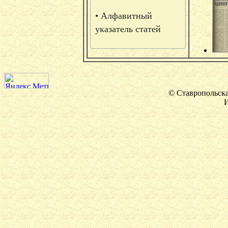
• Алфавитный
указатель статей
© Ставропольска
И