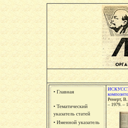
ИСКУСС
• Главная
композит
Ренерт, В
– 1979. –
• Тематический
указатель статей
• Именной указатель