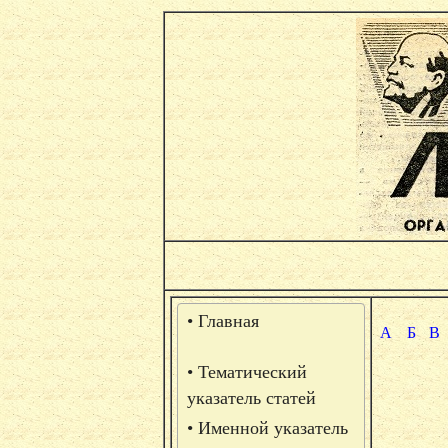
• Главная
А
Б
В
• Тематический
указатель статей
• Именной указатель