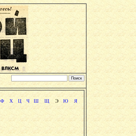
Ф
Х
Ц
Ч
Ш
Щ
Э
Ю
Я