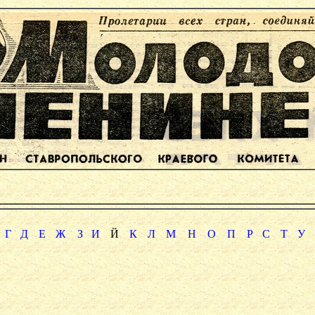
Г
Д
Е
Ж
З
И
Й
К
Л
М
Н
О
П
Р
С
Т
У