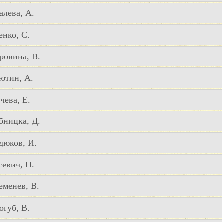
алева, А.
енко, С.
ровина, В.
ютин, А.
чева, Е.
бницка, Д.
дюков, И.
севич, П.
еменев, В.
огуб, В.