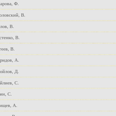
арова, Ф.
оловский, В.
лов, В.
стенко, В.
геев, В.
ридов, А.
ойлов, Д.
йлиев, С.
ин, С.
ищев, А.