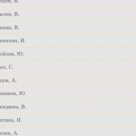
пцов, В.
ылев, В.
ькин, В.
енихин, И.
ойлов, Ю.
ых, С.
цов, А.
иванов, Ю.
ендяева, В.
отина, И.
олев, А.