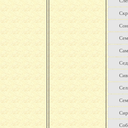
Сле
Скр
Сон
Сем
Сам
Сед
Сив
Сел
Сем
Сир
Соб