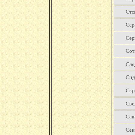
Сте
Сер
Сер
Сот
Сля
Сид
Скр
Све
Сав
Сен