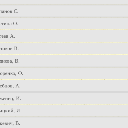
панов С.
егина О.
геев А.
ников В.
днева, В.
оренко, Ф.
ебцов, А.
женец, И.
ицкий, И.
кевич, В.