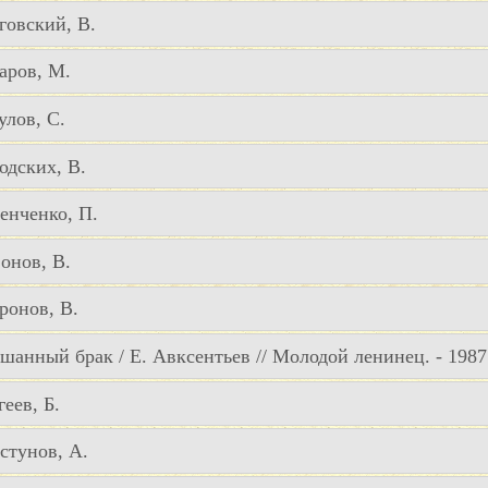
говский, В.
аров, М.
улов, С.
одских, В.
енченко, П.
онов, В.
ронов, В.
шанный брак / Е. Авксентьев // Молодой ленинец. - 1987. 
еев, Б.
стунов, А.