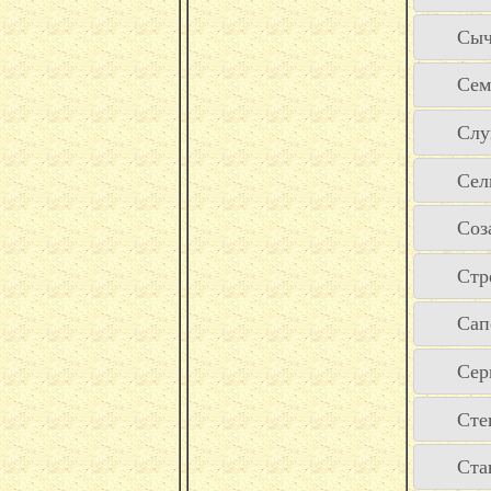
Сыч
Сем
Слу
Сел
Соз
Стр
Сап
Сер
Сте
Ста