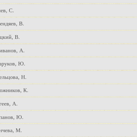
ев, С.
ендяев, В.
цкий, В.
иванов, А.
аруков, Ю.
ельцова, Н.
ожников, К.
геев, А.
панов, Ю.
нчева, М.