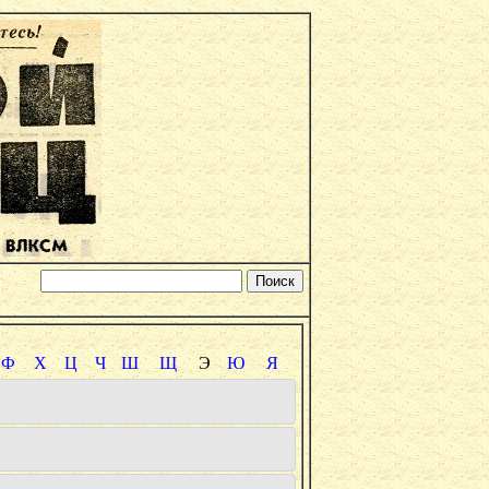
Ф
Х
Ц
Ч
Ш
Щ
Э
Ю
Я