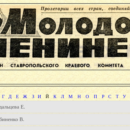
Г
Д
Е
Ж
З
И
Й
К
Л
М
Н
О
П
Р
С
Т
У
дальцева Е.
биненко В.