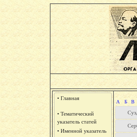
• Главная
А
Б
В
Суз
• Тематический
указатель статей
Сер
• Именной указатель