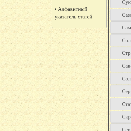
Сую
• Алфавитный
Саз
указатель статей
Сам
Сол
Стр
Сав
Сол
Сер
Ста
Скр
Сер