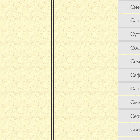
Сне
Сан
Сут
Сол
Сем
Саф
Сап
Сме
Серг
Сви