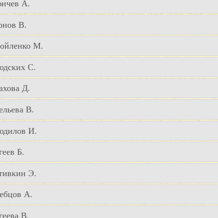
нчев А.
онов В.
ойленко М.
одских С.
ахова Д.
ельева В.
одилов И.
геев Б.
тивкин Э.
ебцов А.
геева В.