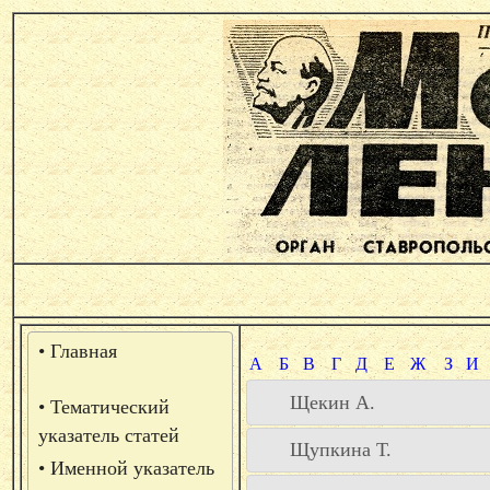
• Главная
А
Б
В
Г
Д
Е
Ж
З
И
Щекин А.
• Тематический
указатель статей
Щупкина Т.
• Именной указатель